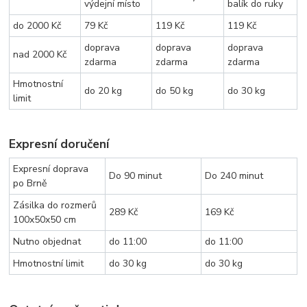
výdejní místo
balík do ruky
do 2000 Kč
79 Kč
119 Kč
119 Kč
doprava
doprava
doprava
nad 2000 Kč
zdarma
zdarma
zdarma
Hmotnostní
do 20 kg
do 50 kg
do 30 kg
limit
Expresní doručení
Expresní doprava
Do 90 minut
Do 240 minut
po Brně
Zásilka do rozmerů
289 Kč
169 Kč
100x50x50 cm
Nutno objednat
do 11:00
do 11:00
Hmotnostní limit
do 30 kg
do 30 kg