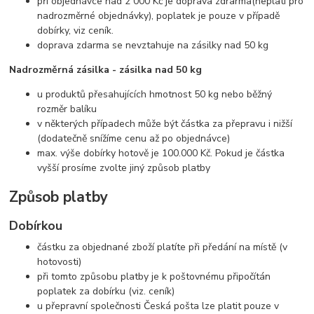
při objednávce nad 2 000 Kč je doprava zdrarma(neplatí pro
nadrozměrné objednávky), poplatek je pouze v případě
dobírky, viz ceník.
doprava zdarma se nevztahuje na zásilky nad 50 kg
Nadrozměrná zásilka - zásilka nad 50 kg
u produktů přesahujících hmotnost 50 kg nebo běžný
rozměr balíku
v některých případech může být částka za přepravu i nižší
(dodatečně snížíme cenu až po objednávce)
max. výše dobírky hotově je 100.000 Kč. Pokud je částka
vyšší prosíme zvolte jiný způsob platby
Způsob platby
Dobírkou
částku za objednané zboží platíte při předání na místě (v
hotovosti)
při tomto způsobu platby je k poštovnému připočítán
poplatek za dobírku (viz. ceník)
u přepravní společnosti Česká pošta lze platit pouze v