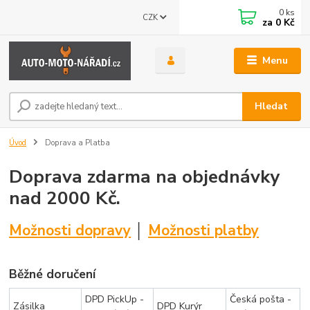
0
ks
CZK
za
0 Kč
Menu
Hledat
Úvod
Doprava a Platba
Doprava zdarma na objednávky
nad 2000 Kč.
Možnosti dopravy
│
Možnosti platby
Běžné doručení
DPD PickUp -
Česká pošta -
Zásilka
DPD Kurýr