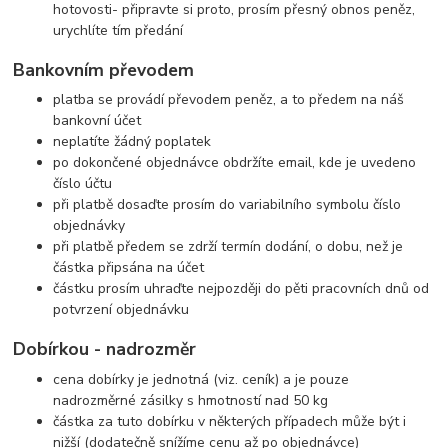
hotovosti- připravte si proto, prosím přesný obnos peněz,
urychlíte tím předání
Bankovním převodem
platba se provádí převodem peněz, a to předem na náš
bankovní účet
neplatíte žádný poplatek
po dokončené objednávce obdržíte email, kde je uvedeno
číslo účtu
při platbě dosaďte prosím do variabilního symbolu číslo
objednávky
při platbě předem se zdrží termín dodání, o dobu, než je
částka připsána na účet
částku prosím uhraďte nejpozději do pěti pracovních dnů od
potvrzení objednávku
Dobírkou - nadrozměr
cena dobírky je jednotná (viz. ceník) a je pouze
nadrozměrné zásilky s hmotností nad 50 kg
částka za tuto dobírku v některých případech může být i
nižší (dodatečně snížíme cenu až po objednávce)