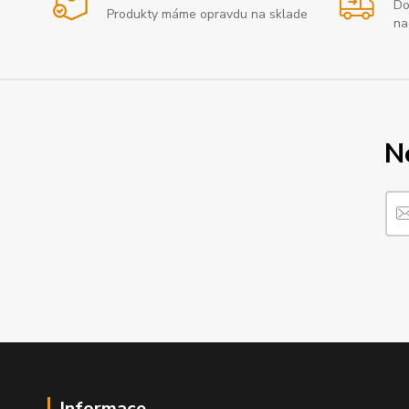
Do
Produkty máme opravdu na sklade
na
N
Informace