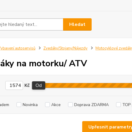
Hledat
ybavení autoservisů
Zvedáky/Stojany/Nájezdy
Motocyklové zvedáky
áky na motorku/ ATV
Kč
Od
adem
Novinka
Akce
Doprava ZDARMA
TOP 
Upřesnit parametr