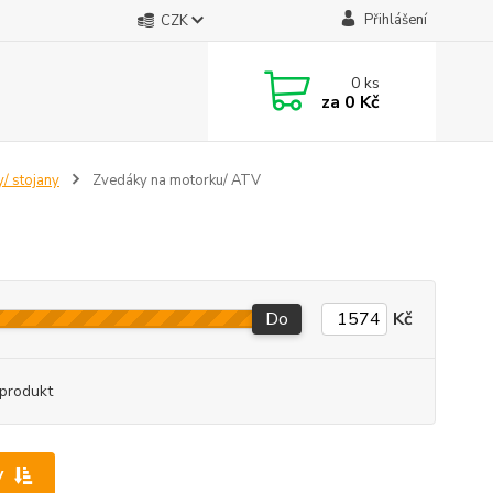
Přihlášení
CZK
0
ks
za
0 Kč
/ stojany
Zvedáky na motorku/ ATV
Do
Kč
produkt
y