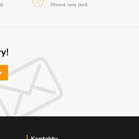
tů
Příznivé ceny zboží
y!
Kontakty