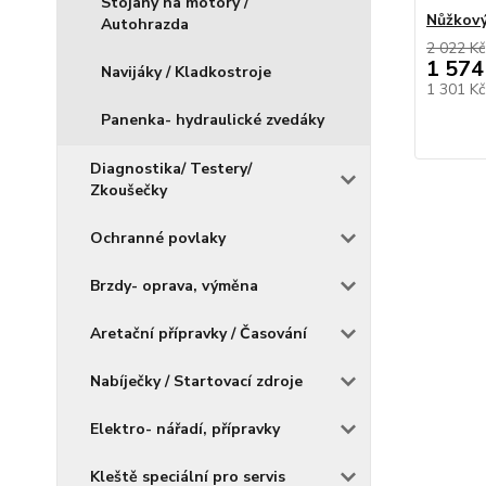
Stojany na motory /
Nůžkový
Autohrazda
2 022 Kč
1 574
Navijáky / Kladkostroje
1 301 K
Panenka- hydraulické zvedáky
Diagnostika/ Testery/
Zkoušečky
Ochranné povlaky
Brzdy- oprava, výměna
Aretační přípravky / Časování
Nabíječky / Startovací zdroje
Elektro- nářadí, přípravky
Kleště speciální pro servis