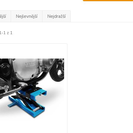
jší
Nejlevnější
Nejdražší
1-1 z 1