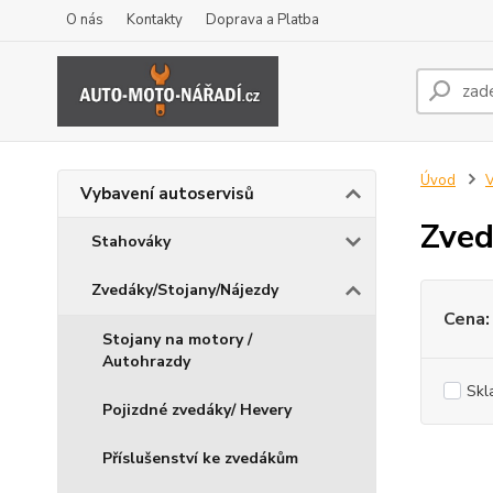
O nás
Kontakty
Doprava a Platba
Úvod
V
Vybavení autoservisů
Zved
Stahováky
Zvedáky/Stojany/Nájezdy
Cena:
Stojany na motory /
Autohrazdy
Skl
Pojizdné zvedáky/ Hevery
Příslušenství ke zvedákům