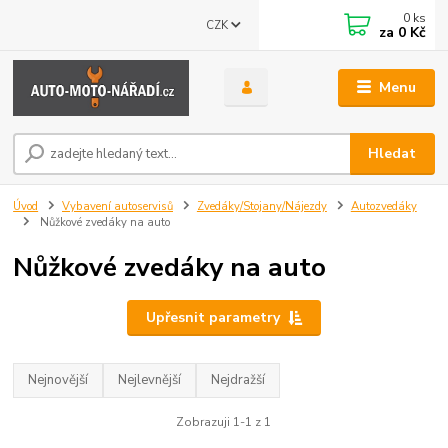
0
ks
CZK
za
0 Kč
Menu
Hledat
Úvod
Vybavení autoservisů
Zvedáky/Stojany/Nájezdy
Autozvedáky
Nůžkové zvedáky na auto
Nůžkové zvedáky na auto
Upřesnit parametry
Nejnovější
Nejlevnější
Nejdražší
Zobrazuji 1-1 z 1