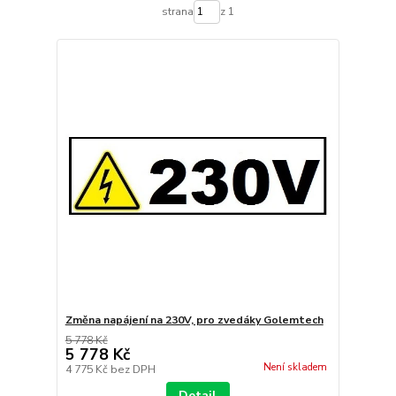
strana
z 1
Změna napájení na 230V, pro zvedáky Golemtech
5 778 Kč
5 778 Kč
Není skladem
4 775 Kč
bez DPH
Detail