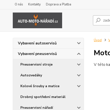
O nás
Kontakty
Doprava a Platba
Úvod
V
Vybavení autoservisů
Moto
Vybavení pneuservisů
V této ka
Pneuservisní stroje
Autozvedáky
Kolové šrouby a matice
Drobný spotřební materiál
Pneuservisní nářadí