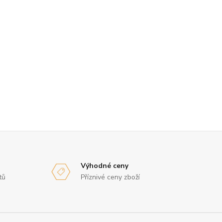
Výhodné ceny
tů
Příznivé ceny zboží