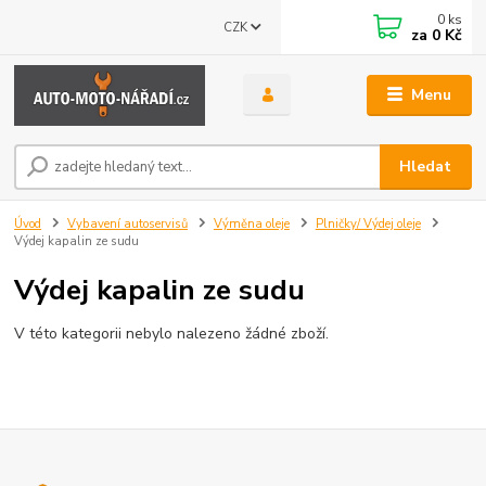
0
ks
CZK
za
0 Kč
Menu
Hledat
Úvod
Vybavení autoservisů
Výměna oleje
Plničky/ Výdej oleje
Výdej kapalin ze sudu
Výdej kapalin ze sudu
V této kategorii nebylo nalezeno žádné zboží.