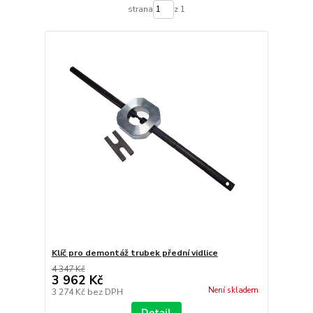
strana
z 1
Klíč pro demontáž trubek přední vidlice
4 347 Kč
3 962 Kč
Není skladem
3 274 Kč
bez DPH
Detail