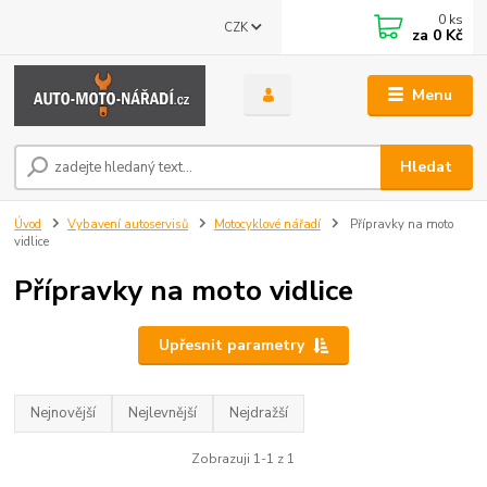
0
ks
CZK
za
0 Kč
Menu
Hledat
Úvod
Vybavení autoservisů
Motocyklové nářadí
Přípravky na moto
vidlice
Přípravky na moto vidlice
Upřesnit parametry
Nejnovější
Nejlevnější
Nejdražší
Zobrazuji 1-1 z 1