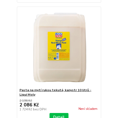
Pasta na mytí rukou tekutá, kanystr 10 litrů -
Liqui Moly
2 196 Kč
2 086 Kč
Není skladem
1 724 Kč
bez DPH
Detail