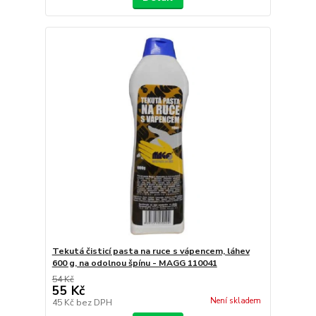
Tekutá čisticí pasta na ruce s vápencem, láhev
600 g, na odolnou špínu - MAGG 110041
54 Kč
55 Kč
Není skladem
45 Kč
bez DPH