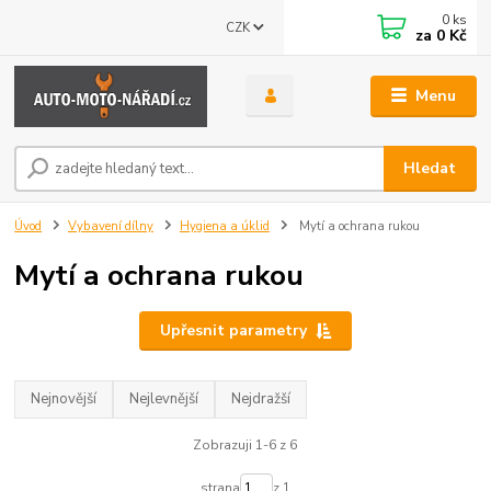
0
ks
CZK
za
0 Kč
Menu
Hledat
Úvod
Vybavení dílny
Hygiena a úklid
Mytí a ochrana rukou
Mytí a ochrana rukou
Upřesnit parametry
Nejnovější
Nejlevnější
Nejdražší
Zobrazuji 1-6 z 6
strana
z 1