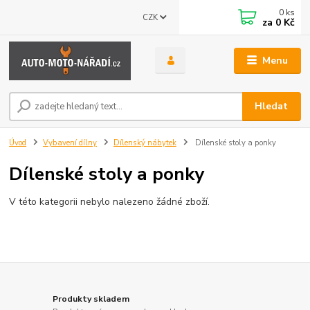
0
ks
CZK
za
0 Kč
Menu
Hledat
Úvod
Vybavení dílny
Dílenský nábytek
Dílenské stoly a ponky
Dílenské stoly a ponky
V této kategorii nebylo nalezeno žádné zboží.
Produkty skladem