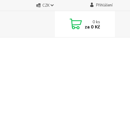
Přihlášení
CZK
0
ks
za
0 Kč