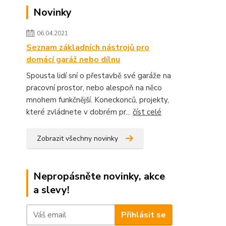
Novinky
06.04.2021
Seznam základních nástrojů pro
domácí garáž nebo dílnu
Spousta lidí sní o přestavbě své garáže na
pracovní prostor, nebo alespoň na něco
mnohem funkčnější. Koneckonců, projekty,
které zvládnete v dobrém pr...
číst celé
Zobrazit všechny novinky
Nepropásněte novinky, akce
a slevy!
Přihlásit se