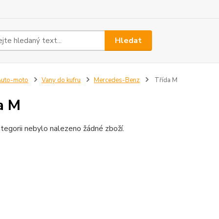
Hledat
Auto-moto
Vany do kufru
Mercedes-Benz
Třída M
a M
tegorii nebylo nalezeno žádné zboží.