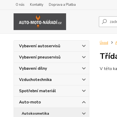
O nás
Kontakty
Doprava a Platba
Úvod
Vybavení autoservisů
Tříd
Vybavení pneuservisů
Vybavení dílny
V této ka
Vzduchotechnika
Spotřební materiál
Auto-moto
Autokosmetika