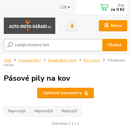
0
ks
CZK
za
0 Kč
Menu
Hledat
Úvod
Vybavení dílny
Kovoobráběcí stroje
Pily na kov
Pásové pily
na kov
Pásové pily na kov
Upřesnit parametry
Nejnovější
Nejlevnější
Nejdražší
Zobrazuji 1-1 z 1