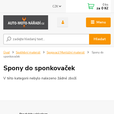
0
ks
CZK
za
0 Kč
Menu
Hledat
Úvod
Spotřební materiál
Spojovací/ Montážní materiál
Spony do
sponkovaček
Spony do sponkovaček
V této kategorii nebylo nalezeno žádné zboží.
Produkty skladem