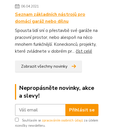
06.04.2021
Seznam základních nástrojů pro
domácí garáž nebo dílnu
Spousta lidí sní o přestavbě své garáže na
pracovní prostor, nebo alespoň na něco
mnohem funkčnější. Koneckonců, projekty,
které zvládnete v dobrém pr...
číst celé
Zobrazit všechny novinky
Nepropásněte novinky, akce
a slevy!
Přihlásit se
Souhlasím se
zpracováním osobních údajů
za účelem
rozesílky newsletteru.