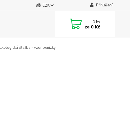
Přihlášení
CZK
0
ks
za
0 Kč
Ekologická dlažba - vzor penízky