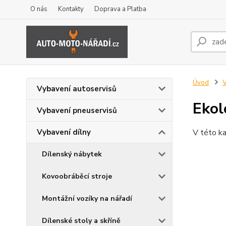
O nás
Kontakty
Doprava a Platba
Úvod
V
Vybavení autoservisů
Ekol
Vybavení pneuservisů
Vybavení dílny
V této ka
Dílenský nábytek
Kovoobráběcí stroje
Montážní vozíky na nářadí
Dílenské stoly a skříně