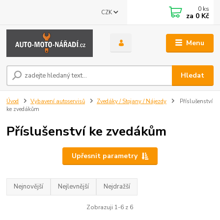
0
ks
CZK
za
0 Kč
Menu
Hledat
Úvod
Vybavení autoservisů
Zvedáky / Stojany / Nájezdy
Příslušenství
ke zvedákům
Příslušenství ke zvedákům
Upřesnit parametry
Nejnovější
Nejlevnější
Nejdražší
Zobrazuji 1-6 z 6