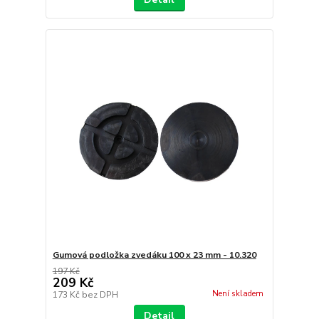
Gumová podložka zvedáku 100 x 23 mm - 10.320
197 Kč
209 Kč
Není skladem
173 Kč
bez DPH
Detail