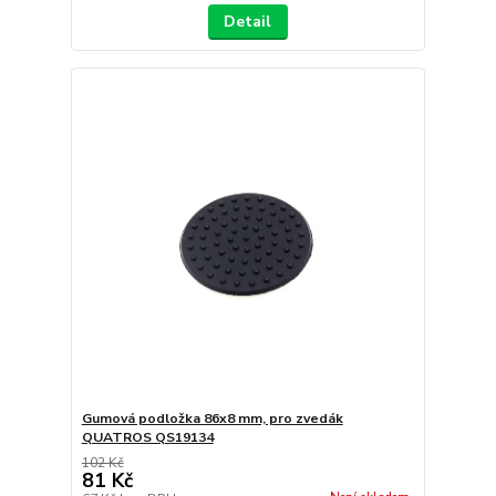
Detail
Gumová podložka 86x8 mm, pro zvedák
QUATROS QS19134
102 Kč
81 Kč