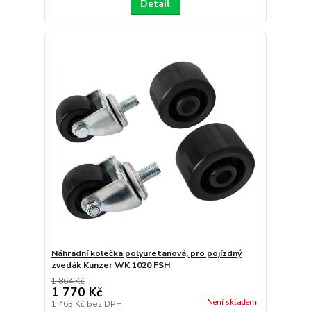
Detail
Náhradní kolečka polyuretanová, pro pojízdný
zvedák Kunzer WK 1020 FSH
1 864 Kč
1 770 Kč
Není skladem
1 463 Kč
bez DPH