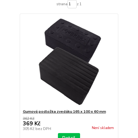
strana
z 1
Gumová podložka zvedáku 165 x 100 x 60 mm
362 Kč
369 Kč
Není skladem
305 Kč
bez DPH
Detail