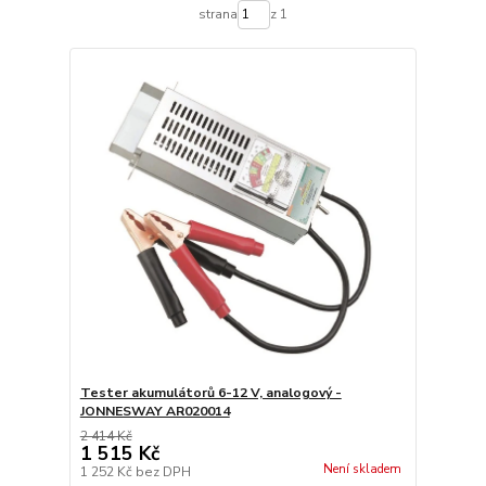
strana
z 1
Tester akumulátorů 6-12 V, analogový -
JONNESWAY AR020014
2 414 Kč
1 515 Kč
Není skladem
1 252 Kč
bez DPH