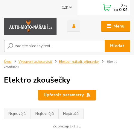
0
ks
CZK
za
0 Kč
Menu
Hledat
Úvod
Vybavení autoservisů
Elektro- nářadí, přípravky
Elektro
zkoušečky
Elektro zkoušečky
Upřesnit parametry
Nejnovější
Nejlevnější
Nejdražší
Zobrazuji 1-1 z 1