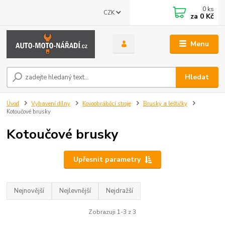
0
ks
CZK
za
0 Kč
Menu
Hledat
Úvod
Vybavení dílny
Kovoobráběcí stroje
Brusky a leštičky
Kotoučové brusky
Kotoučové brusky
Upřesnit parametry
Nejnovější
Nejlevnější
Nejdražší
Zobrazuji 1-3 z 3