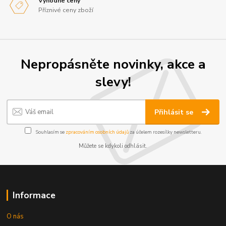
Výhodné ceny
Příznivé ceny zboží
Nepropásněte novinky, akce a
slevy!
Přihlásit se
Souhlasím se
zpracováním osobních údajů
za účelem rozesílky newsletteru.
Můžete se kdykoli odhlásit.
Informace
O nás