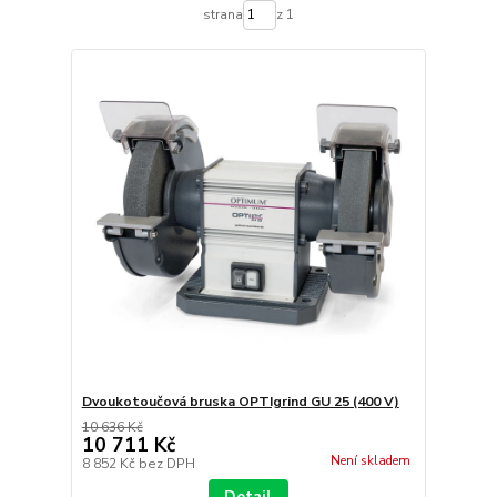
strana
z 1
Dvoukotoučová bruska OPTIgrind GU 25 (400 V)
10 636 Kč
10 711 Kč
Není skladem
8 852 Kč
bez DPH
Detail