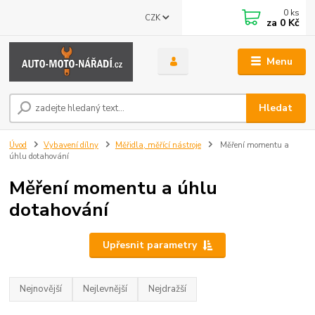
0
ks
CZK
za
0 Kč
Menu
Hledat
Úvod
Vybavení dílny
Měřidla, měřící nástroje
Měření momentu a
úhlu dotahování
Měření momentu a úhlu
dotahování
Upřesnit parametry
Nejnovější
Nejlevnější
Nejdražší