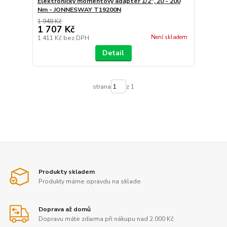
Elektronický momentový adaptér 1/2", 20 - 200
Nm - JONNESWAY T19200N
1 948 Kč
1 707 Kč
Není skladem
1 411 Kč
bez DPH
Detail
strana
z 1
Produkty skladem
Produkty máme opravdu na sklade
Doprava až domů
Dopravu máte zdarma při nákupu nad 2.000 Kč