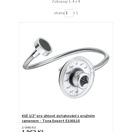
Zobrazuji 1-4 z 4
strana
z 1
Klíč 1/2" pro úhlové dotahování s pružným
ramenem - Tona Expert E100115
1 946 Kč