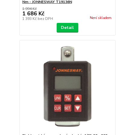
Nm - JONNESWAY T19136N
1 994 Kč
1 686 Kč
Není skladem
1 393 Kč
bez DPH
Detail