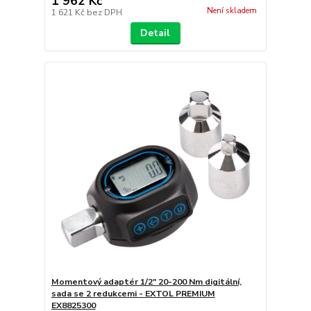
1 962 Kč
Není skladem
1 621 Kč
bez DPH
Detail
Momentový adaptér 1/2" 20-200 Nm digitální,
sada se 2 redukcemi - EXTOL PREMIUM
EX8825300