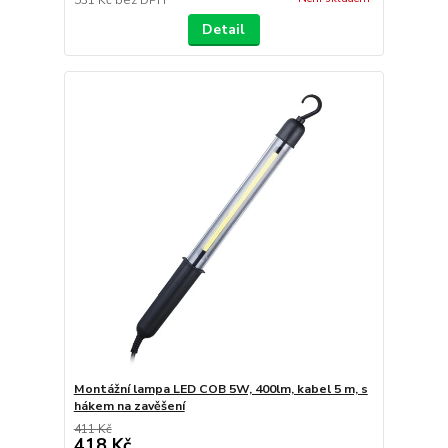
531 Kč
bez DPH
Detail
Montážní lampa LED COB 5W, 400lm, kabel 5 m, s
hákem na zavěšení
411 Kč
418 Kč