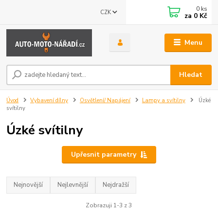
0
ks
CZK
za
0 Kč
Menu
Hledat
Úvod
Vybavení dílny
Osvětlení/ Napájení
Lampy a svítilny
Úzké
svítilny
Úzké svítilny
Upřesnit parametry
Nejnovější
Nejlevnější
Nejdražší
Zobrazuji 1-3 z 3