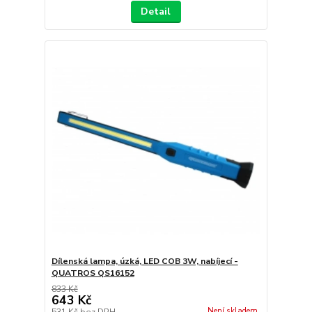
Detail
Dílenská lampa, úzká, LED COB 3W, nabíjecí -
QUATROS QS16152
833 Kč
643 Kč
Není skladem