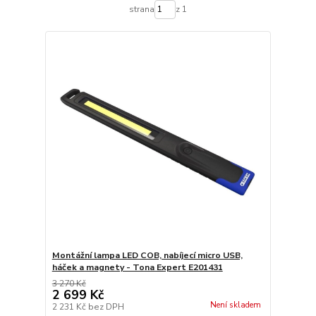
strana
z 1
Montážní lampa LED COB, nabíjecí micro USB,
háček a magnety - Tona Expert E201431
3 270 Kč
2 699 Kč
Není skladem
2 231 Kč
bez DPH