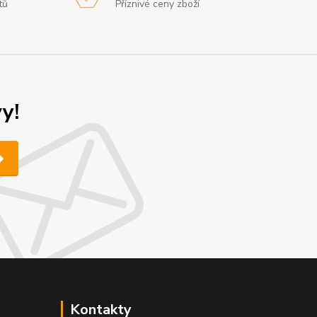
tů
Příznivé ceny zboží
y!
Kontakty