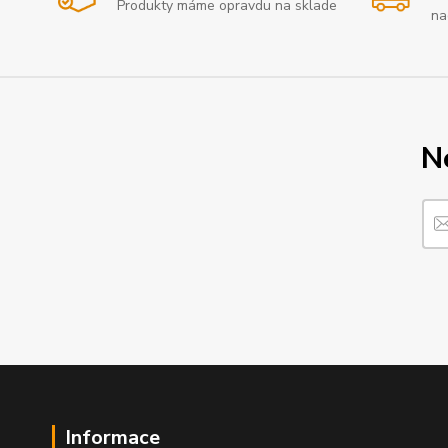
Produkty máme opravdu na sklade
na
N
Informace