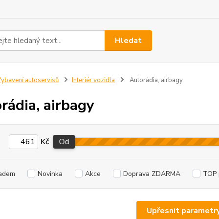
Hledat
ybavení autoservisů
Interiér vozidla
Autorádia, airbagy
rádia, airbagy
Kč
Od
adem
Novinka
Akce
Doprava ZDARMA
TOP 
Upřesnit parametr