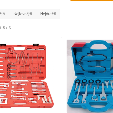
jší
Nejlevnější
Nejdražší
1-5 z 5