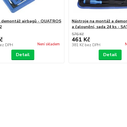
a demontáž airbagů - QUATROS
Nástroje na montáž a demon
2
a čalounění, sada 24 ks - S
576 Kč
č
461 Kč
Není skladem
N
ez DPH
381 Kč
bez DPH
Detail
Detail