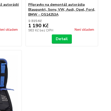
ž autorádií
Přípravky na demontáž autorádia
Blaupunkt, Sony, VW, Audi, Opel, Ford,
BMW - QS14253A
1 315 Kč
1 190 Kč
ení skladem
Není skladem
983 Kč
bez DPH
Detail