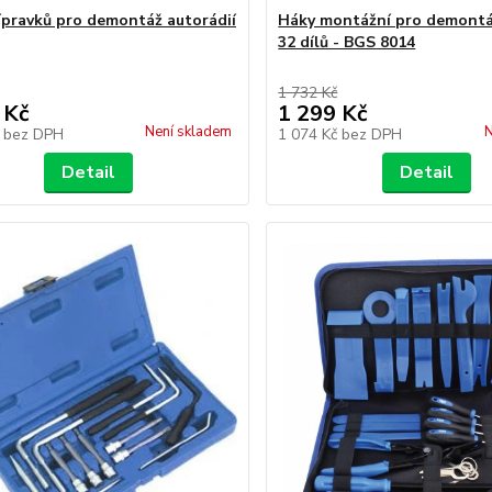
ípravků pro demontáž autorádií
Háky montážní pro demontá
32 dílů - BGS 8014
1 732 Kč
 Kč
1 299 Kč
Není skladem
N
č
bez DPH
1 074 Kč
bez DPH
Detail
Detail