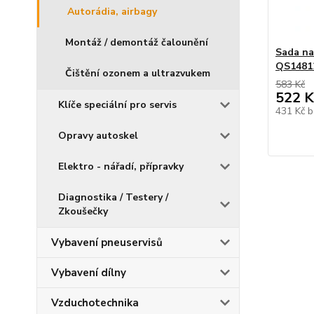
Autorádia, airbagy
Montáž / demontáž čalounění
Sada n
QS1481
Čištění ozonem a ultrazvukem
583 Kč
522 K
Klíče speciální pro servis
431 Kč
b
Opravy autoskel
Elektro - nářadí, přípravky
Diagnostika / Testery /
Zkoušečky
Vybavení pneuservisů
Vybavení dílny
Vzduchotechnika