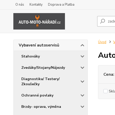
O nás
Kontakty
Doprava a Platba
Úvod
V
Vybavení autoservisů
Auto
Stahováky
Zvedáky/Stojany/Nájezdy
Cena:
Diagnostika/ Testery/
Zkoušečky
Skl
Ochranné povlaky
Brzdy- oprava, výměna