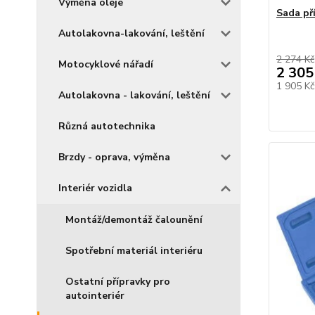
Výměna oleje
Sada př
Autolakovna-lakování, leštění
2 274 Kč
Motocyklové nářadí
2 305
1 905 K
Autolakovna - lakování, leštění
Různá autotechnika
Brzdy - oprava, výměna
Interiér vozidla
Montáž/demontáž čalounění
Spotřební materiál interiéru
Ostatní přípravky pro
autointeriér