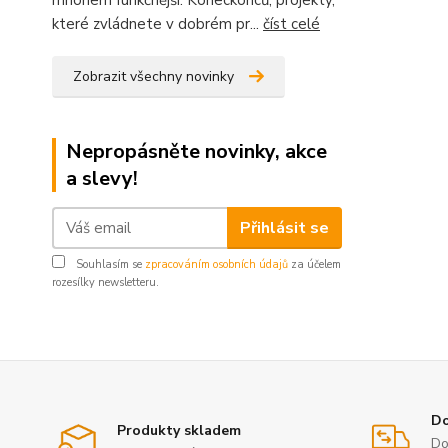
mnohem funkčnější. Koneckonců, projekty,
které zvládnete v dobrém pr...
číst celé
Zobrazit všechny novinky
Nepropásněte novinky, akce
a slevy!
Přihlásit se
Souhlasím se
zpracováním osobních údajů
za účelem
rozesílky newsletteru.
Do
Produkty skladem
Do