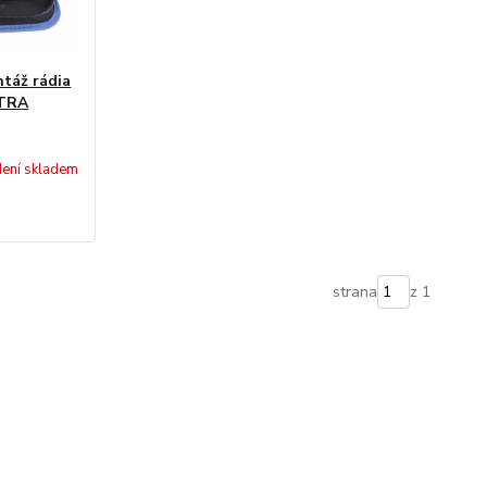
táž rádia
ATRA
ení skladem
strana
z 1