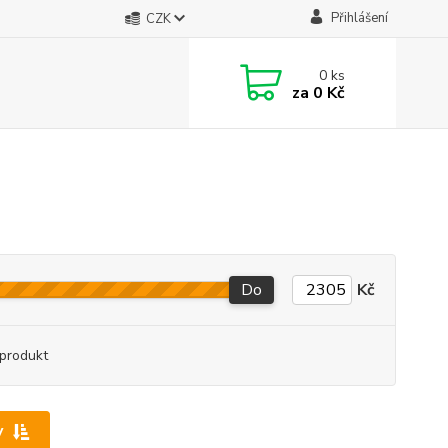
Přihlášení
CZK
0
ks
za
0 Kč
Do
Kč
produkt
y