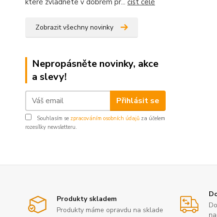
které zvládnete v dobrém pr...
číst celé
Zobrazit všechny novinky
Nepropásněte novinky, akce
a slevy!
Přihlásit se
Souhlasím se
zpracováním osobních údajů
za účelem
rozesílky newsletteru.
Do
Produkty skladem
Do
Produkty máme opravdu na sklade
na