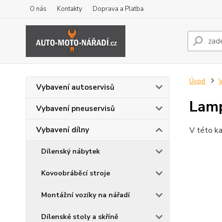
O nás
Kontakty
Doprava a Platba
Úvod
V
Vybavení autoservisů
Lamp
Vybavení pneuservisů
Vybavení dílny
V této ka
Dílenský nábytek
Kovoobráběcí stroje
Montážní vozíky na nářadí
Dílenské stoly a skříně