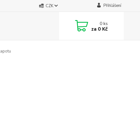
Přihlášení
CZK
0
ks
za
0 Kč
apotu