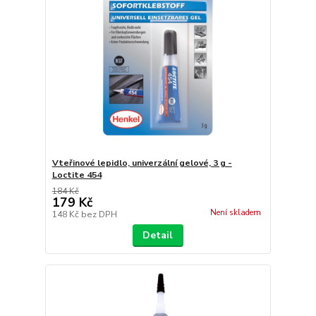
Vteřinové lepidlo, univerzální gelové, 3 g -
Loctite 454
184 Kč
179 Kč
Není skladem
148 Kč
bez DPH
Detail