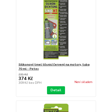
Silikonový tmel těsnicí červený na motory, tuba
70 ml - Petec
231 Kč
374 Kč
Není skladem
309 Kč
bez DPH
Detail