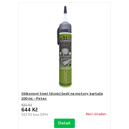
Silikonový tmel těsnicí šedý na motory, kartuše
200 ml - Petec
631 Kč
644 Kč
Není skladem
532 Kč
bez DPH
Detail