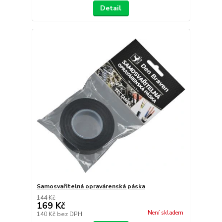
Detail
Samosvařitelná opravárenská páska
144 Kč
169 Kč
Není skladem
140 Kč
bez DPH