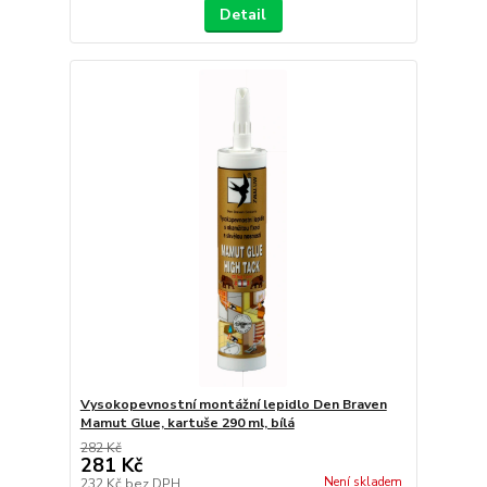
Detail
Vysokopevnostní montážní lepidlo Den Braven
Mamut Glue, kartuše 290 ml, bílá
282 Kč
281 Kč
Není skladem
232 Kč
bez DPH