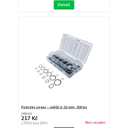
Detail
Pojistky seger - vnější 3-32 mm, 300 ks
296 Kč
217 Kč
Není skladem
179 Kč
bez DPH