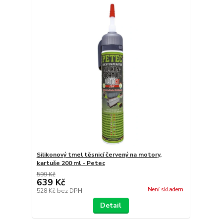
Silikonový tmel těsnicí červený na motory,
kartuše 200 ml - Petec
599 Kč
639 Kč
Není skladem
528 Kč
bez DPH
Detail