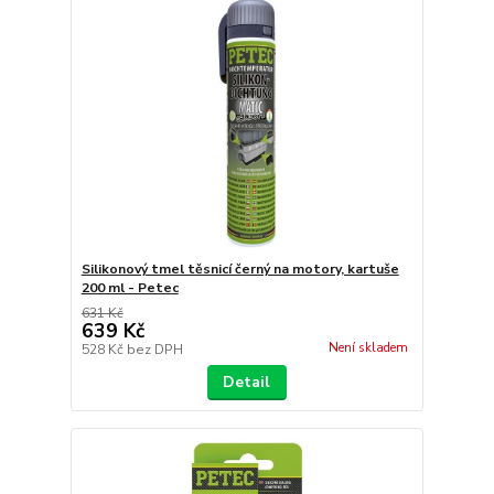
Silikonový tmel těsnicí černý na motory, kartuše
200 ml - Petec
631 Kč
639 Kč
Není skladem
528 Kč
bez DPH
Detail