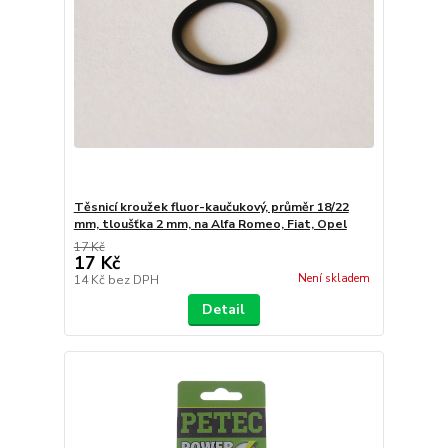
Těsnicí kroužek fluor-kaučukový, průměr 18/22
mm, tloušťka 2 mm, na Alfa Romeo, Fiat, Opel
17 Kč
17 Kč
Není skladem
14 Kč
bez DPH
Detail