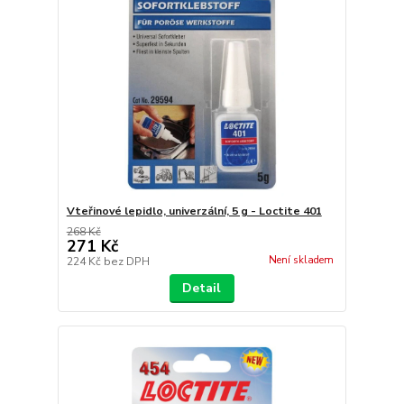
Vteřinové lepidlo, univerzální, 5 g - Loctite 401
268 Kč
271 Kč
Není skladem
224 Kč
bez DPH
Detail