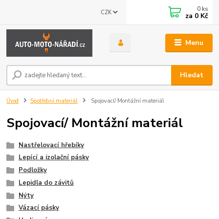
0
ks
CZK
za
0 Kč
Menu
Hledat
Úvod
Spotřební materiál
Spojovací/ Montážní materiál
Spojovací/ Montážní materiál
Nastřelovací hřebíky
Lepící a izolační pásky
Podložky
Lepidla do závitů
Nýty
Vázací pásky