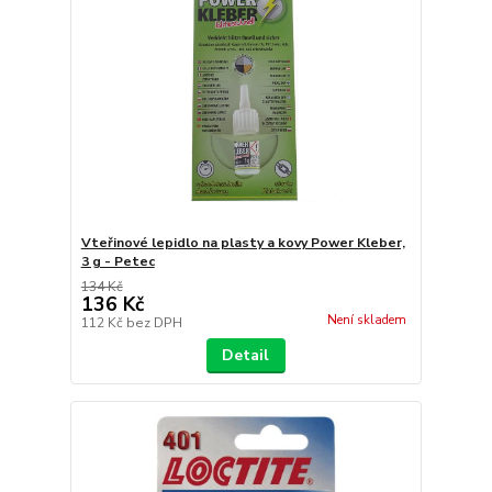
Vteřinové lepidlo na plasty a kovy Power Kleber,
3 g - Petec
134 Kč
136 Kč
Není skladem
112 Kč
bez DPH
Detail