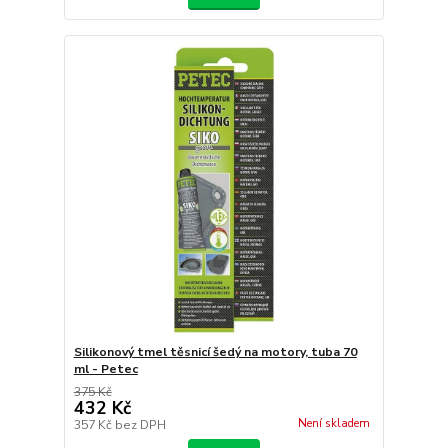
Silikonový tmel těsnicí šedý na motory, tuba 70
ml - Petec
375 Kč
432 Kč
Není skladem
357 Kč
bez DPH