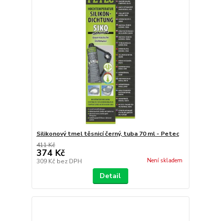
Silikonový tmel těsnicí černý, tuba 70 ml - Petec
411 Kč
374 Kč
Není skladem
309 Kč
bez DPH
Detail